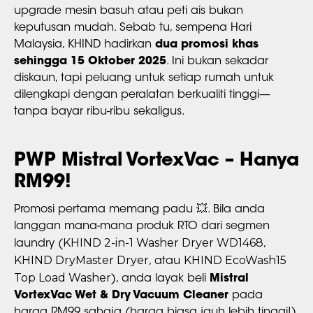
upgrade mesin basuh atau peti ais bukan
keputusan mudah. Sebab tu, sempena Hari
Malaysia, KHIND hadirkan
dua promosi khas
sehingga 15 Oktober 2025
. Ini bukan sekadar
diskaun, tapi peluang untuk setiap rumah untuk
dilengkapi dengan peralatan berkualiti tinggi—
tanpa bayar ribu-ribu sekaligus.
PWP Mistral VortexVac – Hanya
RM99!
Promosi pertama memang padu 💥. Bila anda
langgan mana-mana produk RTO dari segmen
KHIND 2-in-1 Washer Dryer WD1468
laundry (
,
KHIND DryMaster Dryer
KHIND EcoWash15
, atau
Top Load Washer
), anda layak beli
Mistral
VortexVac Wet & Dry Vacuum Cleaner
pada
harga RM99 sahaja (harga biasa jauh lebih tinggi!).