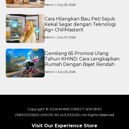
Admin
|
July 30, 2026
Cara Hilangkan Bau Peti Sejuk:
Kekal Segar dengan Teknologi
Ag+ ChillMasterX
Admin
|
July 27, 2026
Gemilang 65 Promosi Ulang
Tahun KHIND: Cara Lengkapkan
Rumah Dengan Bajet Rendah
Admin
|
July 23, 2026
Copyright © 2026 KHIND DIRECT SDN BHD
(198301013621) (109015-W) (AJL932451) | All Rights Reserved
Visit Our Experience Store