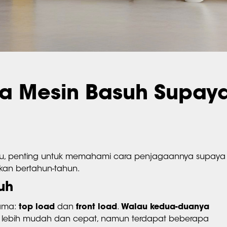
a Mesin Basuh Supay
 itu, penting untuk memahami cara penjagaannya supaya 
kan bertahun-tahun.
uh
tama:
top load
dan
front load
.
Walau kedua-duanya
n lebih mudah dan cepat, namun terdapat beberapa