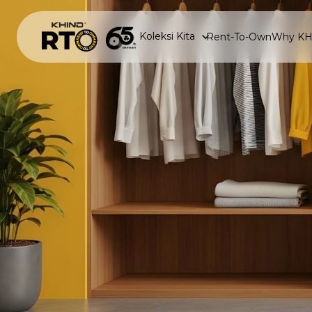
Koleksi Kita
Rent-To-Own
Why K