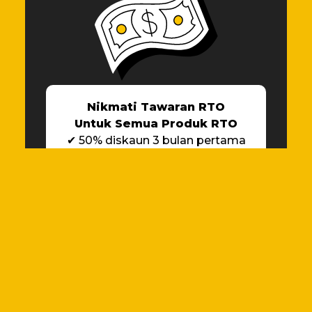
Nikmati Tawaran RTO
Untuk Semua Produk RTO
✔ 50% diskaun 3 bulan pertama
✔ 1 penyertaan Cabutan Bertuah
*Except SteamGen+
*Untuk KOOL Series Air
Conditioner
✔ 50% diskaun 3 bulan pertama
✔ 2 penyertaan Cabutan Bertuah